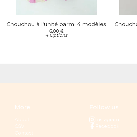
Chouchou à l'unité parmi 4 modèles
Choucho
6,00
€
4 Options
More
Follow us
About
Instagram
CGV
Facebook
Contact