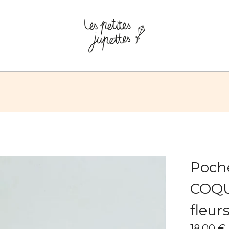
Poche
COQU
fleur
18,00
€