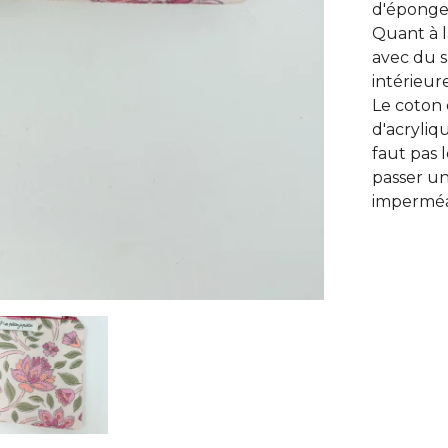
d'éponge 
Quant à l
avec du s
intérieure
Le coton
d'acryliq
faut pas 
passer un
imperméab