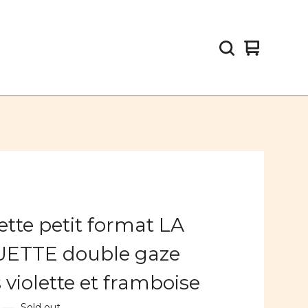
View
0
cart
items
tte petit format LA
ETTE double gaze
s violette et framboise
—
Sold out