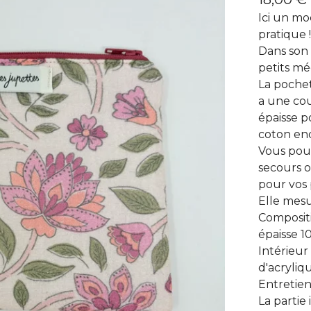
Ici un mo
pratique 
Dans son 
petits m
La pochett
a une cou
épaisse p
coton end
Vous pouv
secours o
pour vos 
Elle mesu
Compositi
épaisse 1
Intérieur
d'acryliq
Entretien
La partie 