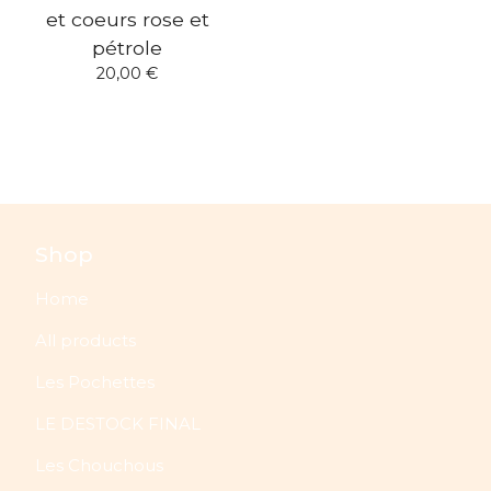
et coeurs rose et
pétrole
20,00
€
Shop
Home
All products
Les Pochettes
LE DESTOCK FINAL
Les Chouchous