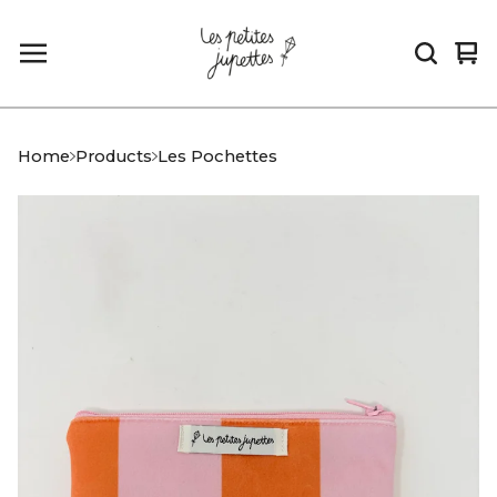
Vi
0
car
it
Home
Products
Les Pochettes