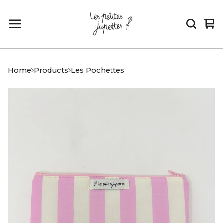
Vi
0
car
it
Home
Products
Les Pochettes